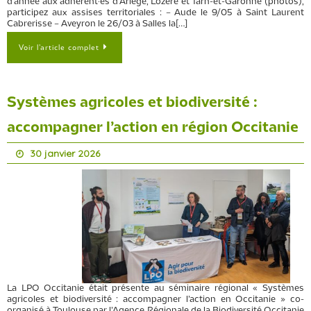
d’année aux adhérent·es d’Ariège, Lozère et Tarn-et-Garonne (photos),
participez aux assises territoriales : – Aude le 9/05 à Saint Laurent
Cabrerisse – Aveyron le 26/03 à Salles la[…]
Voir l’article complet
Systèmes agricoles et biodiversité :
accompagner l’action en région Occitanie
30 janvier 2026
La LPO Occitanie était présente au séminaire régional « Systèmes
agricoles et biodiversité : accompagner l’action en Occitanie » co-
organisé à Toulouse par l’Agence Régionale de la Biodiversité Occitanie