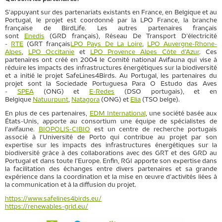
S'appuyant sur des partenariats existants en France, en Belgique et au
Portugal, le projet est coordonné par la LPO France, la branche
française de BirdLife. Les autres partenaires français
sont
Enedis
(GRD français), Réseau De Transport D'électricité
-
RTE
(GRT français
LPO Pays De La Loire
,
LPO Auvergne-Rhone-
Alpes
,
LPO Occitanie
et
LPO Provence Alpes Côte d’Azur
. Ces
partenaires ont créé en 2004 le Comité national Avifauna qui vise à
réduire les impacts des infrastructures énergétiques sur la biodiversité
et a initié le projet SafeLines4Birds. Au Portugal, les partenaires du
projet sont la Sociedade Portuguesa Para O Estudo das Aves
-
SPEA
(ONG) et
E-Redes
(DSO portugais), et en
Belgique
Natuurpunt
,
Natagora
(ONG) et
Elia
(TSO belge).
En plus de ces partenaires,
EDM International
, une société basée aux
États-Unis, apporte au consortium une équipe de spécialistes de
l'avifaune.
BIOPOLIS-CIBIO
est un centre de recherche portugais
associé à l'Université de Porto qui contribue au projet par son
expertise sur les impacts des infrastructures énergétiques sur la
biodiversité grâce à des collaborations avec des GRT et des GRD au
Portugal et dans toute l'Europe. Enfin, RGI apporte son expertise dans
la facilitation des échanges entre divers partenaires et sa grande
expérience dans la coordination et la mise en œuvre d'activités liées à
la communication et à la diffusion du projet.
https://www.safelines4birds.eu/
https://renewables-grid.eu/