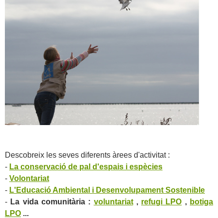
Descobreix les seves diferents àrees d'activitat :
-
La conservació de pal d'espais i espècies
-
Volontariat
-
L'Educació Ambiental i Desenvolupament Sostenible
-
La vida comunitària :
voluntariat
,
refugi LPO
,
botiga
LPO
...