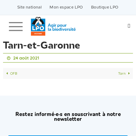
Passer
vers
Site national
Mon espace LPO
Boutique LPO
le
contenu
Tarn-et-Garonne
24 août 2021
OFB
Tarn
Restez informé·e·s en souscrivant à notre
newsletter