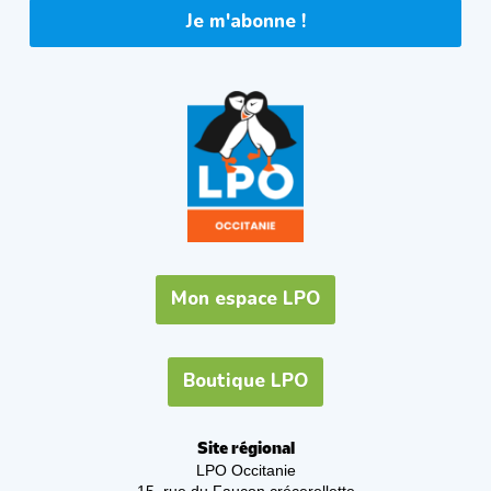
Je m'abonne !
Mon espace LPO
Boutique LPO
Site régional
LPO Occitanie
15, rue du Faucon crécerellette