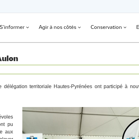
S’informer
Agir à nos côtés
Conservation
E
Aulon
délégation territoriale Hautes-Pyrénées ont participé à nou
voles
ont pu
ire aux