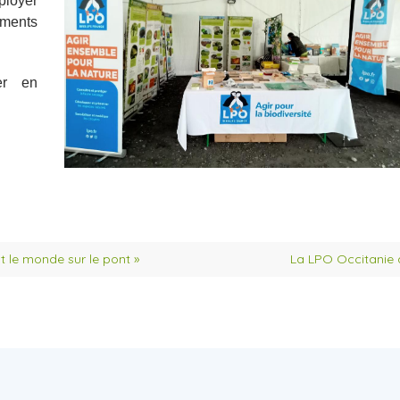
ployer
ements
er en
t le monde sur le pont »
La LPO Occitanie a