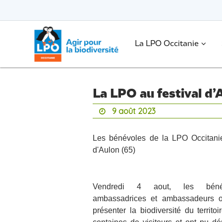
Passer
vers
le
Passer
contenu
vers
le
.
La LPO Occitanie
contenu
La LPO au festival d’
9 août 2023
Les bénévoles de la LPO Occitanie 
d'Aulon (65)
Vendredi 4 aout, les béné
ambassadrices et ambassadeurs 
présenter la biodiversité du territo