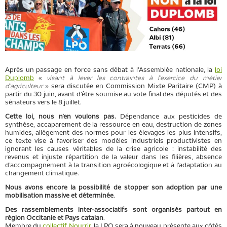
Après un passage en force sans débat à l’Assemblée nationale, la
loi
Duplomb
«
visant à lever les contraintes à l’exercice du métier
d’agriculteur
» sera discutée en Commission Mixte Paritaire (CMP) à
partir du 30 juin, avant d’être soumise au vote final des députés et des
sénateurs vers le 8 juillet.
Cette loi, nous n’en voulons pas.
Dépendance aux pesticides de
synthèse, accaparement de la ressource en eau, destruction de zones
humides, allègement des normes pour les élevages les plus intensifs,
ce texte vise à favoriser des modèles industriels productivistes en
ignorant les causes véritables de la crise agricole : instabilité des
revenus et injuste répartition de la valeur dans les filières, absence
d’accompagnement à la transition agroécologique et à l’adaptation au
changement climatique.
Nous avons encore la possibilité de stopper son adoption par une
mobilisation massive et déterminée
.
D
es rassemblements inter-associatifs sont organisés partout en
région Occitanie et Pays catalan
.
Membre du
collectif Nourrir
, la LPO sera à nouveau présente aux côtés