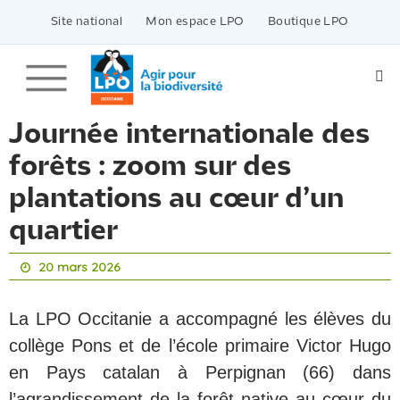
Passer
vers
Site national
Mon espace LPO
Boutique LPO
le
contenu
Journée internationale des
forêts : zoom sur des
plantations au cœur d’un
quartier
20 mars 2026
La LPO Occitanie a accompagné les élèves du
collège Pons et de l’école primaire Victor Hugo
en Pays catalan à Perpignan (66) dans
l’agrandissement de la forêt native au cœur du