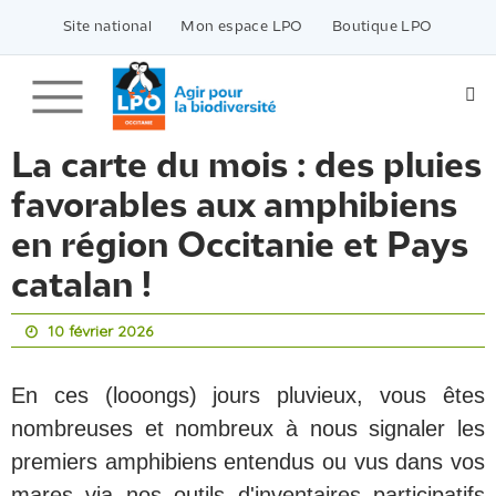
Passer
vers
Site national
Mon espace LPO
Boutique LPO
le
contenu
La carte du mois : des pluies
favorables aux amphibiens
en région Occitanie et Pays
catalan !
10 février 2026
En ces (looongs) jours pluvieux, vous êtes
nombreuses et nombreux à nous signaler les
premiers amphibiens entendus ou vus dans vos
mares via nos outils d'inventaires participatifs