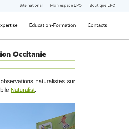
Site national
Mon espace LPO
Boutique LPO
xpertise
Education-Formation
Contacts
ion Occitanie
bservations naturalistes sur
obile
Naturalist
.