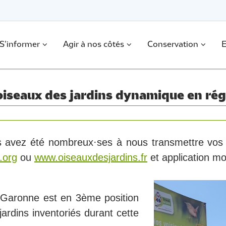
S’informer
Agir à nos côtés
Conservation
E
oiseaux des jardins dynamique en rég
 avez été nombreux·ses à nous transmettre vos o
.org
ou
www.oiseauxdesjardins.fr
et application m
-Garonne est en 3ème position
ardins inventoriés durant cette