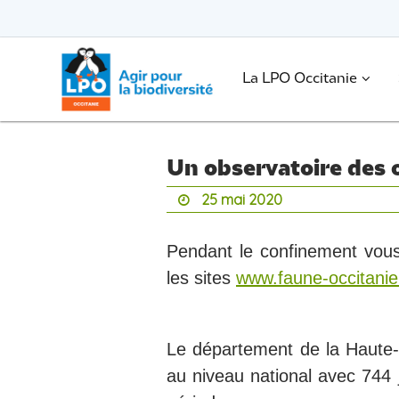
Passer
vers
le
Passer
contenu
vers
le
.
La LPO Occitanie
contenu
Un observatoire des 
25 mai 2020
Pendant le confinement vous
les sites
www.faune-occitanie
Le département de la Haute
au niveau national avec 744 j