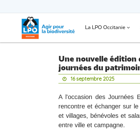
Passer
vers
le
Passer
contenu
vers
le
.
La LPO Occitanie
contenu
Une nouvelle édition 
journées du patrimoi
16 septembre 2025
A l'occasion des Journées 
rencontre et échanger sur le 
et villages, bénévoles et sala
entre ville et campagne.