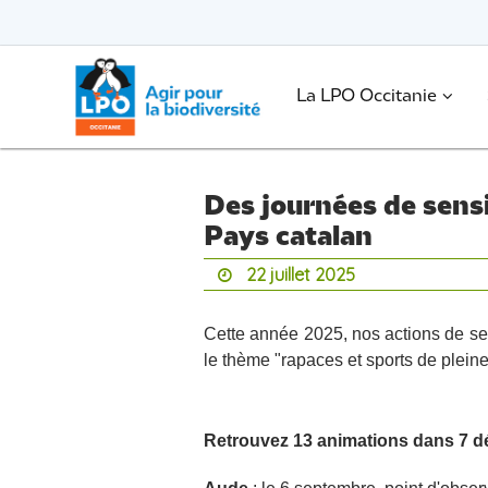
Passer
vers
le
Passer
contenu
vers
le
.
La LPO Occitanie
contenu
Des journées de sensi
Pays catalan
22 juillet 2025
Cette année 2025, nos actions de sen
le thème "rapaces et sports de plein
Retrouvez 13 animations dans 7 dé