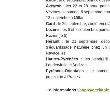
Aude
: le 6 septembre, point d'obse
Aveyron
: les 22 et 28 aout, point
Vézines, le samedi 6 septembre con
13 septembre à Millau
Gard
: le 25 septembre, conférence
Lozère
: les 6 et 7 septembre, points
Rozier (le 6)
Hérault :
le 21 septembre, décou
d'équarrissage naturelle chez un a
Navacelles
Hautes-Pyrénées
: les vendredi
Loudervielle et Ancizan
Pyrénées-Orientales
: le samedi 
projection à Prades
+ d'informations :
https://occitanie