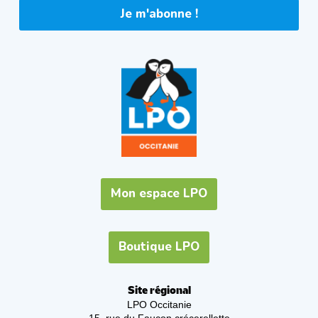
Je m'abonne !
Mon espace LPO
Boutique LPO
Site régional
LPO Occitanie
15, rue du Faucon crécerellette